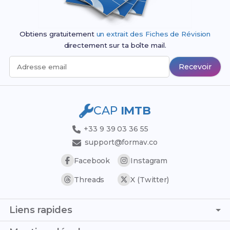
Obtiens gratuitement
un extrait des Fiches de Révision
directement sur ta boîte mail.
Recevoir
Adresse email
CAP
IMTB
+33 9 39 03 36 55
support@formav.co
Facebook
Instagram
Threads
X (Twitter)
Liens rapides
Page d'accueil