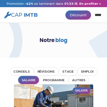
Promotion
-42%
se terminant dans
01:33:15
.
En profiter »
CAP
IMTB
Découvrir
Notre
blog
CONSEILS
RÉVISIONS
STAGE
EMPLOI
SALAIRE
PROGRAMME
AUTRES
SALAIRE