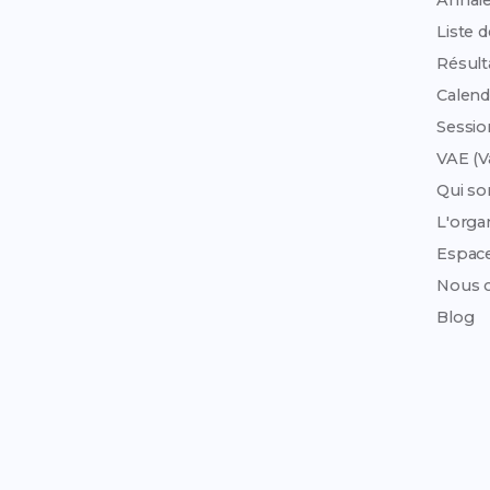
Annale
Liste 
Résult
Calend
Sessi
VAE (V
Qui s
L'org
Espac
Nous c
Blog