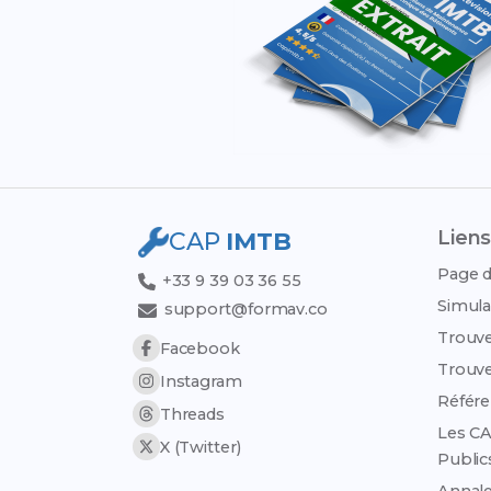
Liens
CAP
IMTB
Page d
+33 9 39 03 36 55
Simula
support@formav.co
Trouve
Facebook
Trouve
Instagram
Référen
Threads
Les CA
X (Twitter)
Public