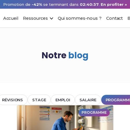
Promotion de
-42%
se terminant dans
02:40:37
.
En profiter »
Accueil
Ressources
Qui sommes-nous ?
Contact
B
Notre
blog
RÉVISIONS
STAGE
EMPLOI
SALAIRE
PROGRAMM
PROGRAMME