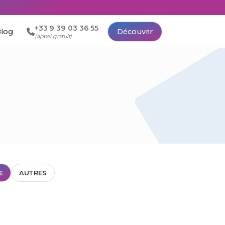
+33 9 39 03 36 55
log
Découvrir
(appel gratuit)
E
AUTRES